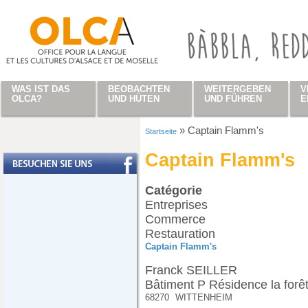
Direkt zum Inhalt
WAS IST DAS
BEOBACHTEN
WEITERGEBEN
V
OLCA?
UND HÜTEN
UND FÜHREN
E
»
Captain Flamm's
Startseite
Sie sind hier
Captain Flamm's
Catégorie
Entreprises
Commerce
Restauration
Captain Flamm's
Franck SEILLER
Bâtiment P Résidence la forêt
68270
WITTENHEIM