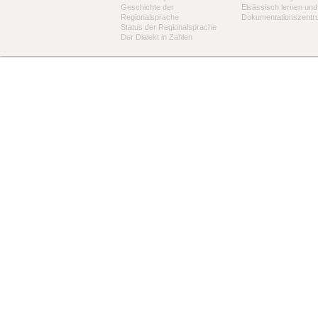
Geschichte der
Elsässisch lernen und
Regionalsprache
Dokumentationszentr
Status der Regionalsprache
Der Dialekt in Zahlen