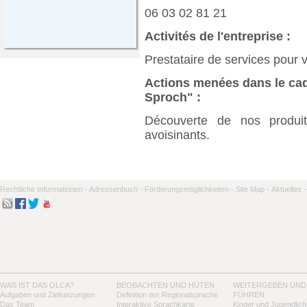
06 03 02 81 21
Activités de l'entreprise :
Prestataire de services pour 
Actions menées dans le cadr
Sproch" :
Découverte de nos produi
avoisinants.
Rechtliche Informationen -
Adressenbuch -
Förderungsmöglichkeiten -
Site Map -
Aktuelles -
WAS IST DAS OLCA?
BEOBACHTEN UND HÜTEN
WEITERGEBEN UND
Aufgaben und Zielsetzungen
Definition der Regionalsprache
FÜHREN
Das Team
Interaktive Sprachkarte
Kinder und Jugendlich