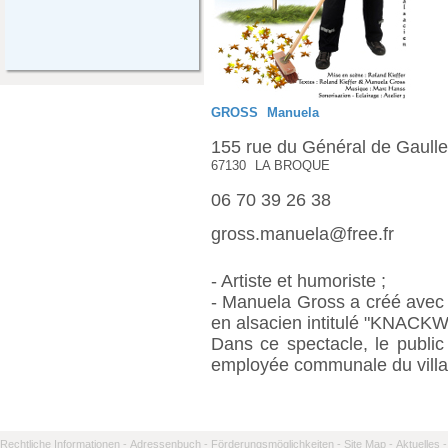
GROSS
Manuela
155 rue du Général de Gaulle
67130
LA BROQUE
06 70 39 26 38
gross.manuela@free.fr
- Artiste et humoriste ;
- Manuela Gross a créé av
en alsacien intitulé "KNACKW
Dans ce spectacle, le public
employée communale du villa
Rechtliche Informationen -
Adressenbuch -
Förderungsmöglichkeiten -
Site Map -
Aktuelles -