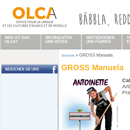
Direkt zum Inhalt
WAS IST DAS
BEOBACHTEN
WEITERGEBEN
V
OLCA?
UND HÜTEN
UND FÜHREN
E
»
GROSS Manuela
Startseite
Sie sind hier
GROSS Manuela
Ca
Art
Pra