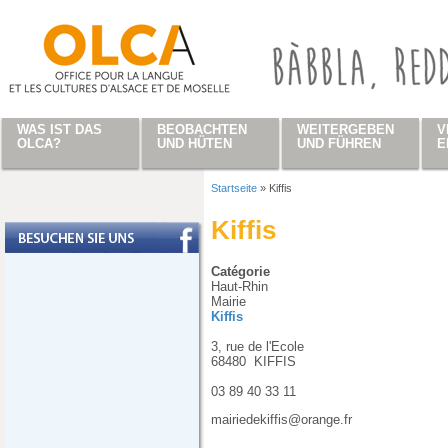
Direkt zum Inhalt
WAS IST DAS
BEOBACHTEN
WEITERGEBEN
V
OLCA?
UND HÜTEN
UND FÜHREN
E
Startseite
»
Kiffis
Sie sind hier
Kiffis
Catégorie
Haut-Rhin
Mairie
Kiffis
3, rue de l'Ecole
68480
KIFFIS
03 89 40 33 11
mairiedekiffis@orange.fr