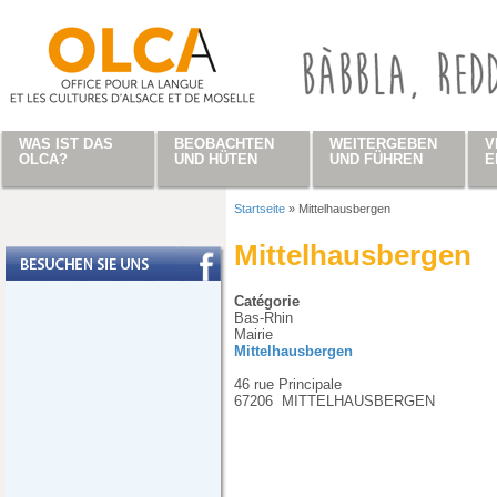
Direkt zum Inhalt
WAS IST DAS
BEOBACHTEN
WEITERGEBEN
V
OLCA?
UND HÜTEN
UND FÜHREN
E
Startseite
»
Mittelhausbergen
Sie sind hier
Mittelhausbergen
Catégorie
Bas-Rhin
Mairie
Mittelhausbergen
46 rue Principale
67206
MITTELHAUSBERGEN