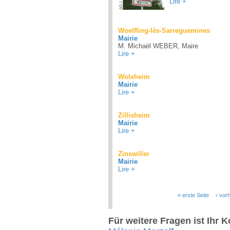
Lire +
Woelfling-lès-Sarreguemines
Mairie
M. Michaël WEBER, Maire
Lire +
Wolxheim
Mairie
Lire +
Zillisheim
Mairie
Lire +
Zinswiller
Mairie
Lire +
« erste Seite
‹ vor
Seiten
Für weitere Fragen ist Ihr