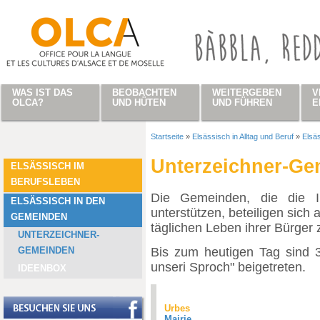
Direkt zum Inhalt
WAS IST DAS
BEOBACHTEN
WEITERGEBEN
V
OLCA?
UND HÜTEN
UND FÜHREN
E
Startseite
»
Elsässisch in Alltag und Beruf
»
Elsä
Sie sind hier
Unterzeichner-G
ELSÄSSISCH IM
BERUFSLEBEN
Die Gemeinden, die die In
ELSÄSSISCH IN DEN
unterstützen, beteiligen sich 
GEMEINDEN
täglichen Leben ihrer Bürger 
UNTERZEICHNER-
Bis zum heutigen Tag sind 3
GEMEINDEN
unseri Sproch" beigetreten.
IDEENBOX
Urbes
Mairie