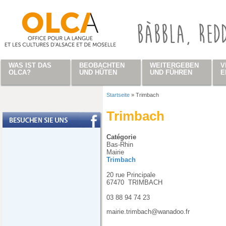
Direkt zum Inhalt
WAS IST DAS
BEOBACHTEN
WEITERGEBEN
V
OLCA?
UND HÜTEN
UND FÜHREN
E
Startseite
»
Trimbach
Sie sind hier
Trimbach
Catégorie
Bas-Rhin
Mairie
Trimbach
20 rue Principale
67470
TRIMBACH
03 88 94 74 23
mairie.trimbach@wanadoo.fr