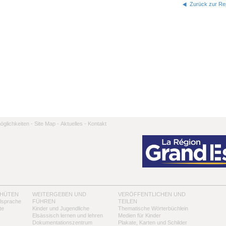
Zurück zur Rep
̈glichkeiten -
Site Map -
Aktuelles -
Kontakt
 HÜTEN
WEITERGEBEN UND
VERÖFFENTLICHEN UND
alsprache
FÜHREN
TEILEN
te
Kinder und Jugendliche
Thematische Wörterbüchlein
Elsässisch lernen und lehren
Medien für Kinder
Dokumentationszentrum
Plakate, Karten und Schilder