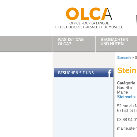
Direkt zum Inhalt
WAS IST DAS
BEOBACHTEN
OLCA?
UND HÜTEN
Startseite
»
S
Sie sind
Stein
Catégorie
Bas-Rhin
Mairie
Steinseltz
52 rue du 
67160
ST
03 88 94 0
mairie.ste