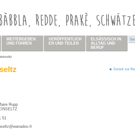
WEITERGEBEN
VERÖFFENTLICH
ELSÄSSISCH IN
Suc
Su
UND FÜHREN
EN UND TEILEN
ALLTAG UND
BERUF
teinseltz
 hier
seltz
Zurück zur Rep
Maire Rupp
EINSELTZ
1 51
inseltz@wanadoo.fr