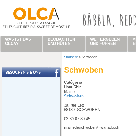
Direkt zum Inhalt
WAS IST DAS
BEOBACHTEN
WEITERGEBEN
V
OLCA?
UND HÜTEN
UND FÜHREN
E
Startseite
»
Schwoben
Sie sind hier
Schwoben
Catégorie
Haut-Rhin
Mairie
Schwoben
3a, rue Lett
68130
SCHWOBEN
03 89 07 80 45
mairiedeschwoben@wanadoo.fr