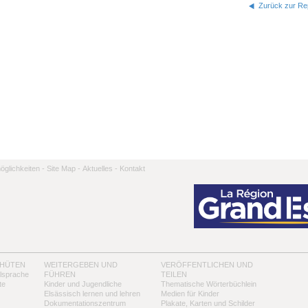
Zurück zur Rep
̈glichkeiten -
Site Map -
Aktuelles -
Kontakt
 HÜTEN
WEITERGEBEN UND
VERÖFFENTLICHEN UND
alsprache
FÜHREN
TEILEN
te
Kinder und Jugendliche
Thematische Wörterbüchlein
Elsässisch lernen und lehren
Medien für Kinder
Dokumentationszentrum
Plakate, Karten und Schilder