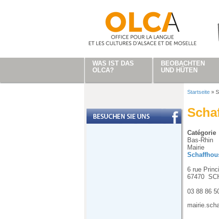
Direkt zum Inhalt
WAS IST DAS
BEOBACHTEN
OLCA?
UND HÜTEN
Startseite
»
S
Sie sind
Scha
Catégorie
Bas-Rhin
Mairie
Schaffhous
6 rue Princ
67470
SC
03 88 86 5
mairie.sch