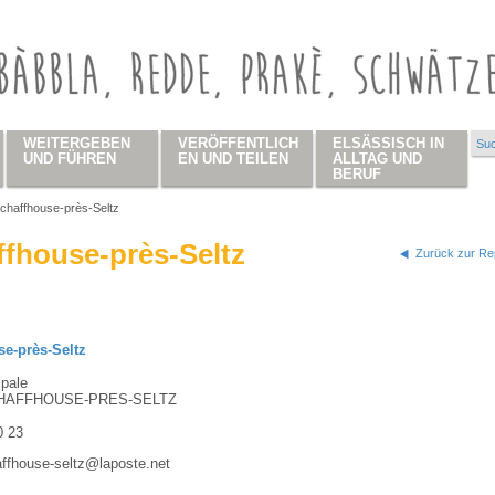
WEITERGEBEN
VERÖFFENTLICH
ELSÄSSISCH IN
Suc
Su
UND FÜHREN
EN UND TEILEN
ALLTAG UND
BERUF
chaffhouse-près-Seltz
 hier
ffhouse-près-Seltz
Zurück zur Rep
e-près-Seltz
ipale
HAFFHOUSE-PRES-SELTZ
0 23
affhouse-seltz@laposte.net