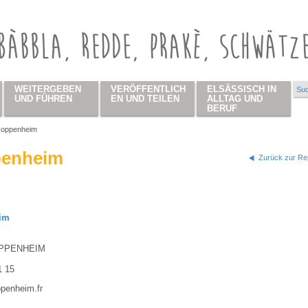
WEITERGEBEN
VERÖFFENTLICH
ELSÄSSISCH IN
Suc
Su
UND FÜHREN
EN UND TEILEN
ALLTAG UND
BERUF
oppenheim
 hier
enheim
Zurück zur Rep
im
PPENHEIM
1 15
penheim.fr