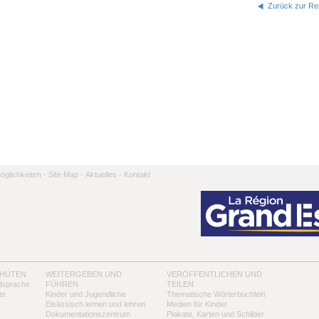
Zurück zur Rep
̈glichkeiten -
Site Map -
Aktuelles -
Kontakt
 HÜTEN
WEITERGEBEN UND
VERÖFFENTLICHEN UND
alsprache
FÜHREN
TEILEN
te
Kinder und Jugendliche
Thematische Wörterbüchlein
Elsässisch lernen und lehren
Medien für Kinder
Dokumentationszentrum
Plakate, Karten und Schilder