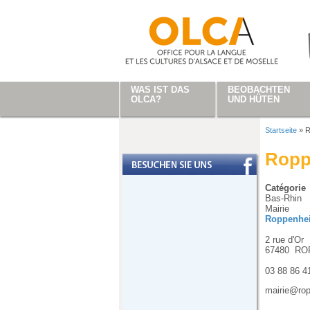
Direkt zum Inhalt
WAS IST DAS
BEOBACHTEN
OLCA?
UND HÜTEN
Startseite
»
R
Sie sind
Ropp
Catégorie
Bas-Rhin
Mairie
Roppenhe
2 rue d'Or
67480
RO
03 88 86 4
mairie@rop