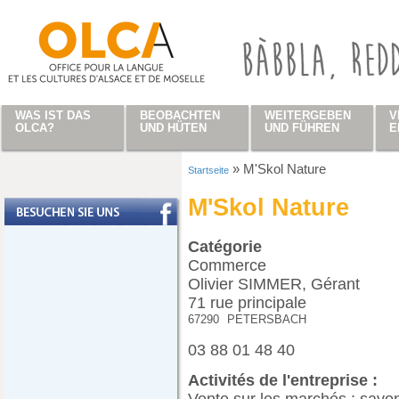
Direkt zum Inhalt
WAS IST DAS
BEOBACHTEN
WEITERGEBEN
V
OLCA?
UND HÜTEN
UND FÜHREN
E
»
M'Skol Nature
Startseite
Sie sind hier
M'Skol Nature
Catégorie
Commerce
Olivier SIMMER, Gérant
71 rue principale
67290
PETERSBACH
03 88 01 48 40
Activités de l'entreprise :
Vente sur les marchés : savons,