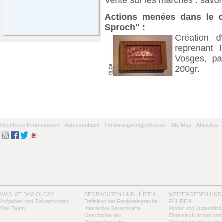
Actions menées dans le ca
Sproch" :
Création 
reprenant 
Vosges, pa
200gr.
Rechtliche Informationen -
Adressenbuch -
Förderungsmöglichkeiten -
Site Map -
Aktuelles -
WAS IST DAS OLCA?
BEOBACHTEN UND HÜTEN
WEITERGEBEN UND
Aufgaben und Zielsetzungen
Definition der Regionalsprache
FÜHREN
Das Team
Interaktive Sprachkarte
Kinder und Jugendlich
Geschichte der
Elsässisch lernen und
Regionalsprache
Dokumentationszentr