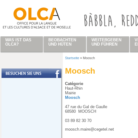
Direkt zum Inhalt
WAS IST DAS
BEOBACHTEN
WEITERGEBEN
V
OLCA?
UND HÜTEN
UND FÜHREN
E
Startseite
»
Moosch
Sie sind hier
Moosch
Catégorie
Haut-Rhin
Mairie
Moosch
47 rue du Gal de Gaulle
68580
MOOSCH
03 89 82 30 70
moosch.maire@cegetel.net