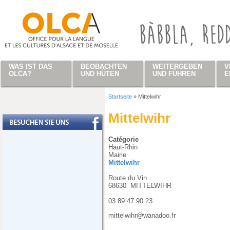
Direkt zum Inhalt
WAS IST DAS
BEOBACHTEN
WEITERGEBEN
V
OLCA?
UND HÜTEN
UND FÜHREN
E
Startseite
»
Mittelwihr
Sie sind hier
Mittelwihr
Catégorie
Haut-Rhin
Mairie
Mittelwihr
Route du Vin
68630
MITTELWIHR
03 89 47 90 23
mittelwihr@wanadoo.fr