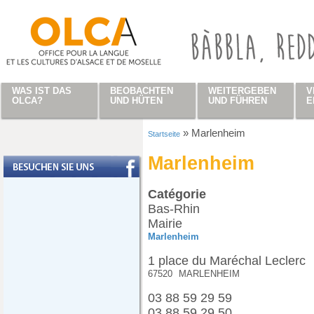
Direkt zum Inhalt
WAS IST DAS
BEOBACHTEN
WEITERGEBEN
V
OLCA?
UND HÜTEN
UND FÜHREN
E
»
Marlenheim
Startseite
Sie sind hier
Marlenheim
Catégorie
Bas-Rhin
Mairie
Marlenheim
1 place du Maréchal Leclerc
67520
MARLENHEIM
03 88 59 29 59
03 88 59 29 50