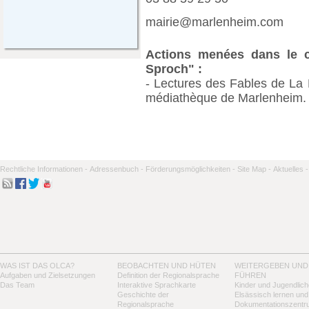
mairie@marlenheim.com
Actions menées dans le ca
Sproch" :
- Lectures des Fables de La 
médiathèque de Marlenheim.
Rechtliche Informationen -
Adressenbuch -
Förderungsmöglichkeiten -
Site Map -
Aktuelles -
WAS IST DAS OLCA?
BEOBACHTEN UND HÜTEN
WEITERGEBEN UND
Aufgaben und Zielsetzungen
Definition der Regionalsprache
FÜHREN
Das Team
Interaktive Sprachkarte
Kinder und Jugendlich
Geschichte der
Elsässisch lernen und
Regionalsprache
Dokumentationszentr