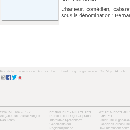
Chanteur, comédien, cabarett
sous la dénomination : Berna
Rechtliche Informationen -
Adressenbuch -
Förderungsmöglichkeiten -
Site Map -
Aktuelles -
WAS IST DAS OLCA?
BEOBACHTEN UND HÜTEN
WEITERGEBEN UND
Aufgaben und Zielsetzungen
Definition der Regionalsprache
FÜHREN
Das Team
Interaktive Sprachkarte
Kinder und Jugendlich
Geschichte der
Elsässisch lernen und
Regionalsprache
Dokumentationszentr