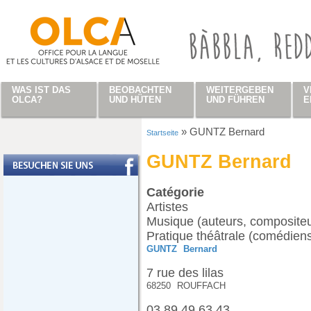
Direkt zum Inhalt
WAS IST DAS
BEOBACHTEN
WEITERGEBEN
V
OLCA?
UND HÜTEN
UND FÜHREN
E
»
GUNTZ Bernard
Startseite
Sie sind hier
GUNTZ Bernard
Catégorie
Artistes
Musique (auteurs, compositeur
Pratique théâtrale (comédiens
GUNTZ
Bernard
7 rue des lilas
68250
ROUFFACH
03 89 49 63 43