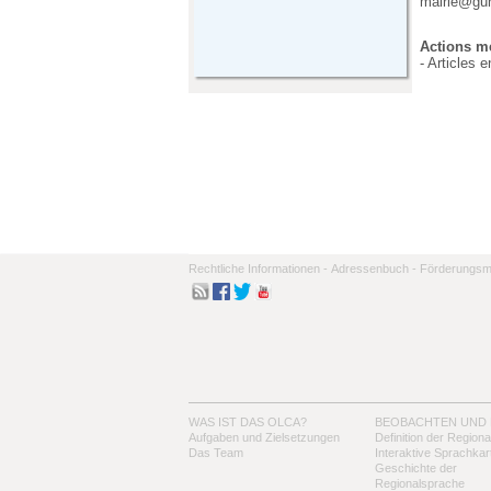
mairie@gun
Actions me
- Articles 
Rechtliche Informationen -
Adressenbuch -
Förderungsmo
WAS IST DAS OLCA?
BEOBACHTEN UND
Aufgaben und Zielsetzungen
Definition der Region
Das Team
Interaktive Sprachkar
Geschichte der
Regionalsprache