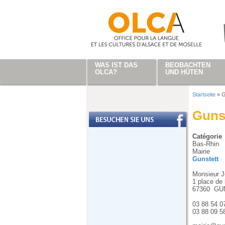
Direkt zum Inhalt
WAS IST DAS
BEOBACHTEN
OLCA?
UND HÜTEN
Startseite
»
G
Sie sind
Guns
Catégorie
Bas-Rhin
Mairie
Gunstett
Monsieur J
1 place de 
67360
GU
03 88 54 0
03 88 09 5