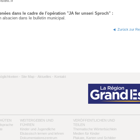
stett.fr
nées dans le cadre de l'opération "JA fer unseri Sproch" :
en alsacien dans le bulletin municipal.
Zurück zur Rep
̈glichkeiten -
Site Map -
Aktuelles -
Kontakt
 HÜTEN
WEITERGEBEN UND
VERÖFFENTLICHEN UND
alsprache
FÜHREN
TEILEN
te
Kinder und Jugendliche
Thematische Wörterbüchlein
Elsässisch lernen und lehren
Medien für Kinder
Dokumentationszentrum
Plakate, Karten und Schilder