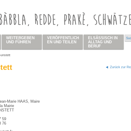
WEITERGEBEN
VERÖFFENTLICH
ELSÄSSISCH IN
Suc
Su
UND FÜHREN
EN UND TEILEN
ALLTAG UND
BERUF
unstett
 hier
tett
Zurück zur Rep
ean-Marie HAAS, Maire
la Mairie
NSTETT
7 59
8 76