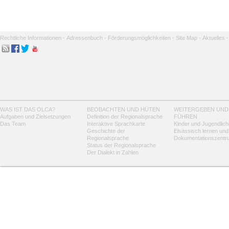
Rechtliche Informationen -
Adressenbuch -
Förderungsmöglichkeiten -
Site Map -
Aktuelles -
WAS IST DAS OLCA?
BEOBACHTEN UND HÜTEN
WEITERGEBEN UND
Aufgaben und Zielsetzungen
Definition der Regionalsprache
FÜHREN
Das Team
Interaktive Sprachkarte
Kinder und Jugendlich
Geschichte der
Elsässisch lernen und
Regionalsprache
Dokumentationszentr
Status der Regionalsprache
Der Dialekt in Zahlen