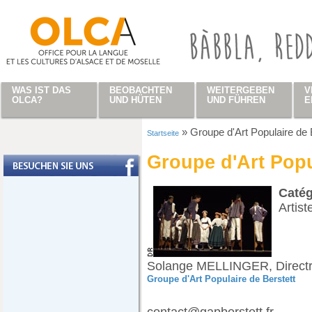
Direkt zum Inhalt
WAS IST DAS
BEOBACHTEN
WEITERGEBEN
V
OLCA?
UND HÜTEN
UND FÜHREN
E
»
Groupe d'Art Populaire de 
Startseite
Sie sind hier
Groupe d'Art Popu
Caté
Artist
Solange MELLINGER, Directri
Groupe d'Art Populaire de Berstett
contact@gapberstett.fr