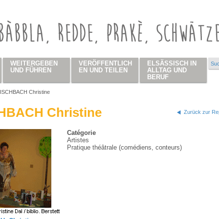
WEITERGEBEN
VERÖFFENTLICH
ELSÄSSISCH IN
Suc
Su
UND FÜHREN
EN UND TEILEN
ALLTAG UND
BERUF
ISCHBACH Christine
 hier
HBACH Christine
Zurück zur Rep
Catégorie
Artistes
Pratique théâtrale (comédiens, conteurs)