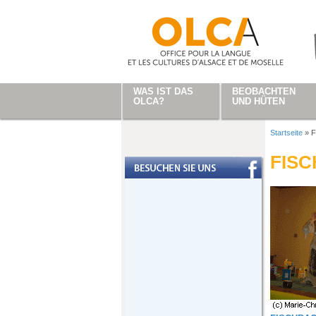
Direkt zum Inhalt
WAS IST DAS
BEOBACHTEN
OLCA?
UND HÜTEN
Startseite
»
F
Sie sind
FISC