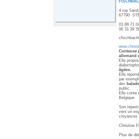
FISCHBA
4 rue Sand
67790
ST
03 88 71 0
06 31 39 3
cfischbac
www.christi
Conteuse 
allemand e
Elle propo
dialectopho
âgées.
Elle répon
par exemple
des
balade
public.
Elle conte 
Belgique.
Son répert
vers un esp
croyances p
Christine F
Plus de dét