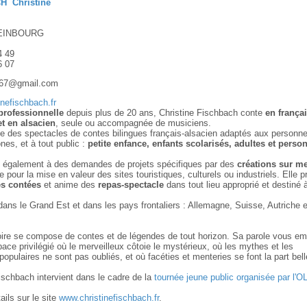
CH
Christine
EINBOURG
4 49
6 07
h67@gmail.com
nefischbach.fr
professionnelle
depuis plus de 20 ans, Christine Fischbach conte
en françai
t en alsacien
, seule ou accompagnée de musiciens.
se des spectacles de contes bilingues français-alsacien adaptés aux personn
nes, et à tout public :
petite enfance, enfants scolarisés, adultes et perso
d également à des demandes de projets spécifiques par des
créations sur m
 pour la mise en valeur des sites touristiques, culturels ou industriels. Elle 
s contées
et anime des
repas-spectacle
dans tout lieu approprié et destiné à
dans le Grand Est et dans les pays frontaliers : Allemagne, Suisse, Autriche e
oire se compose de contes et de légendes de tout horizon. Sa parole vous 
ace privilégié où le merveilleux côtoie le mystérieux, où les mythes et les
opulaires ne sont pas oubliés, et où facéties et menteries se font la part bel
ischbach intervient dans le cadre de la
tournée jeune public organisée par l'
ails sur le site
www.christinefischbach.fr
.