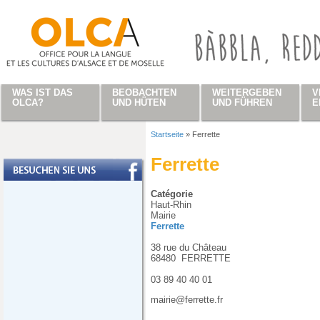
Direkt zum Inhalt
WAS IST DAS
BEOBACHTEN
WEITERGEBEN
V
OLCA?
UND HÜTEN
UND FÜHREN
E
Startseite
»
Ferrette
Sie sind hier
Ferrette
Catégorie
Haut-Rhin
Mairie
Ferrette
38 rue du Château
68480
FERRETTE
03 89 40 40 01
mairie@ferrette.fr