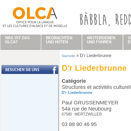
Direkt zum Inhalt
WAS IST DAS
BEOBACHTEN
WEITERGEBEN
V
OLCA?
UND HÜTEN
UND FÜHREN
E
»
D'r Liederbrunne
Startseite
Sie sind hier
D'r Liederbrunne
Catégorie
Structures et activités culturel
D'r Liederbrunne
Paul GRUSSENMEYER
54a rue de Neubourg
67580
MERTZWILLER
03 88 90 46 95