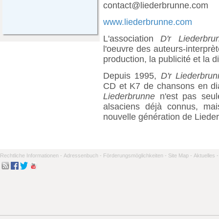
contact@liederbrunne.com
www.liederbrunne.com
L'association
D'r Liederbru
l'oeuvre des auteurs-interprèt
production, la publicité et la 
Depuis 1995,
D'r Liederbrun
CD et K7 de chansons en dial
Liederbrunne
n'est pas seul
alsaciens déjà connus, ma
nouvelle génération de Liede
Rechtliche Informationen -
Adressenbuch -
Förderungsmöglichkeiten -
Site Map -
Aktuelles -