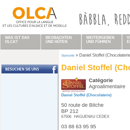
Direkt zum Inhalt
WAS IST DAS
BEOBACHTEN
WEITERGEBEN
V
OLCA?
UND HÜTEN
UND FÜHREN
E
»
Daniel Stoffel (Chocolateri
Startseite
Sie sind hier
Daniel Stoffel (Ch
Catégorie
Agroalimentaire
Daniel Stoffel (Chocolaterie)
50 route de Bitche
BP 212
67506
HAGUENAU CEDEX
03 88 63 95 95