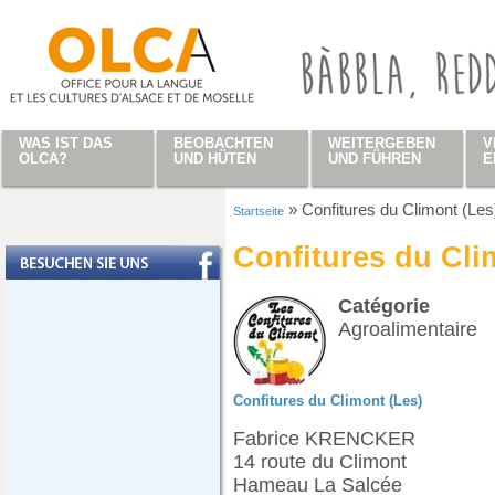
Direkt zum Inhalt
WAS IST DAS
BEOBACHTEN
WEITERGEBEN
V
OLCA?
UND HÜTEN
UND FÜHREN
E
»
Confitures du Climont (Les
Startseite
Sie sind hier
Confitures du Cli
Catégorie
Agroalimentaire
Confitures du Climont (Les)
Fabrice KRENCKER
14 route du Climont
Hameau La Salcée