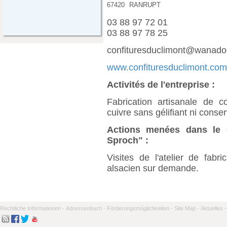
67420
RANRUPT
03 88 97 72 01
03 88 97 78 25
confituresduclimont@wanadoo
www.confituresduclimont.com
Activités de l'entreprise :
Fabrication artisanale de 
cuivre sans gélifiant ni conser
Actions menées dans le c
Sproch" :
Visites de l'atelier de fabr
alsacien sur demande.
Rechtliche Informationen -
Adressenbuch -
Förderungsmöglichkeiten -
Site Map -
Aktuelles -