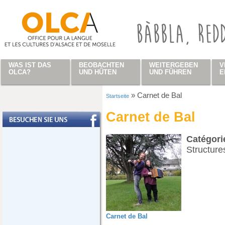
Direkt zum Inhalt
WAS IST DAS
BEOBACHTEN
WEITERGEBEN
V
OLCA?
UND HÜTEN
UND FÜHREN
E
»
Carnet de Bal
Startseite
Sie sind hier
Carnet de Bal
Catégor
Structures
Carnet de Bal