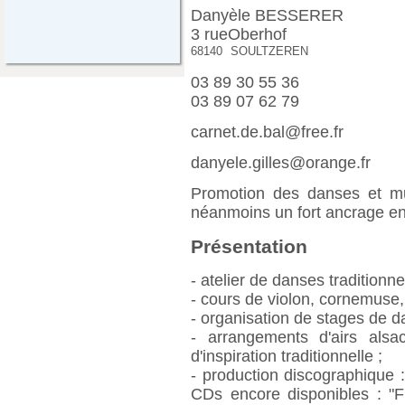
Danyèle BESSERER
3 rueOberhof
68140
SOULTZEREN
03 89 30 55 36
03 89 07 62 79
carnet.de.bal@free.fr
danyele.gilles@orange.fr
Promotion des danses et mus
néanmoins un fort ancrage en
Présentation
- atelier de danses traditionn
- cours de violon, cornemuse,
- organisation de stages de d
- arrangements d'airs alsa
d'inspiration traditionnelle ;
- production discographique
CDs encore disponibles : "Fr