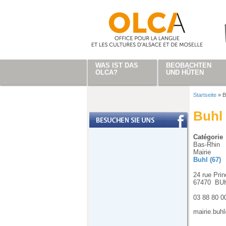
Direkt zum Inhalt
WAS IST DAS
BEOBACHTEN
OLCA?
UND HÜTEN
Startseite
»
B
Sie sind
Buhl
Catégorie
Bas-Rhin
Mairie
Buhl (67)
24 rue Prin
67470
BU
03 88 80 0
mairie.buh