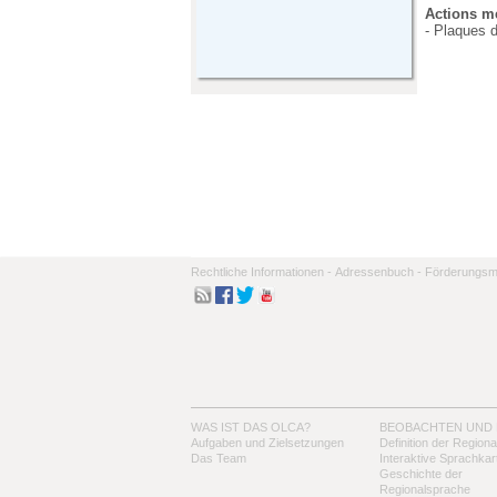
Actions me
- Plaques d
Rechtliche Informationen -
Adressenbuch -
Förderungsmo
WAS IST DAS OLCA?
BEOBACHTEN UND
Aufgaben und Zielsetzungen
Definition der Region
Das Team
Interaktive Sprachkar
Geschichte der
Regionalsprache