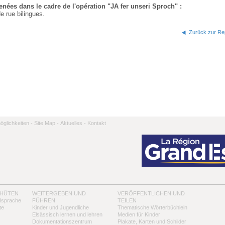
nées dans le cadre de l'opération "JA fer unseri Sproch" :
e rue bilingues.
Zurück zur Rep
̈glichkeiten -
Site Map -
Aktuelles -
Kontakt
 HÜTEN
WEITERGEBEN UND
VERÖFFENTLICHEN UND
alsprache
FÜHREN
TEILEN
te
Kinder und Jugendliche
Thematische Wörterbüchlein
Elsässisch lernen und lehren
Medien für Kinder
Dokumentationszentrum
Plakate, Karten und Schilder