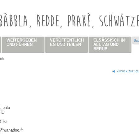
WEITERGEBEN
VERÖFFENTLICH
ELSÄSSISCH IN
Suc
Su
UND FÜHREN
EN UND TEILEN
ALLTAG UND
BERUF
uhl
 hier
Zurück zur Rep
cipale
HL
0 76
l@wanadoo.fr