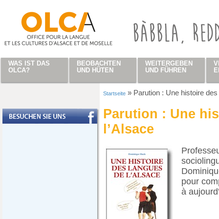
Direkt zum Inhalt
WAS IST DAS
BEOBACHTEN
WEITERGEBEN
V
OLCA?
UND HÜTEN
UND FÜHREN
E
»
Parution : Une histoire des
Startseite
Sie sind hier
Parution : Une hi
l’Alsace
Professeu
socioling
Dominique
pour comp
à aujourd'