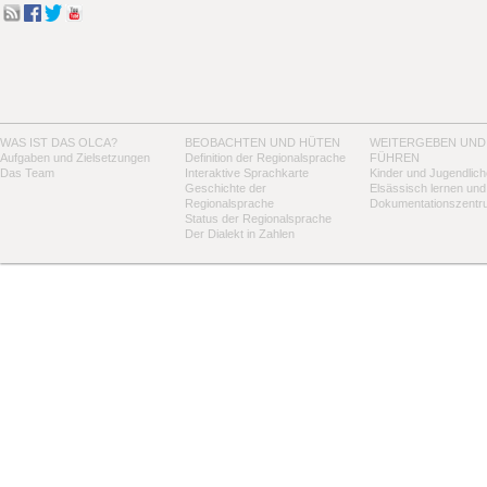
WAS IST DAS OLCA?
BEOBACHTEN UND HÜTEN
WEITERGEBEN UND
Aufgaben und Zielsetzungen
Definition der Regionalsprache
FÜHREN
Das Team
Interaktive Sprachkarte
Kinder und Jugendlich
Geschichte der
Elsässisch lernen und
Regionalsprache
Dokumentationszentr
Status der Regionalsprache
Der Dialekt in Zahlen