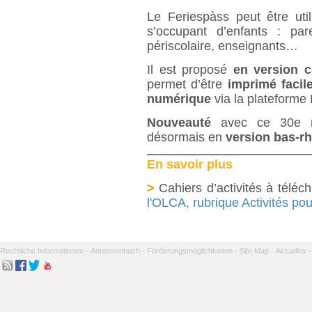
Le Feriespàss peut être uti
s’occupant d’enfants : par
périscolaire, enseignants…
Il est proposé
en version c
permet d’être
imprimé facil
numérique
via la plateforme
Nouveauté
avec ce 30e nu
désormais en
version bas-rh
En savoir plus
>
Cahiers d’activités à téléch
l'OLCA, rubrique Activités po
Rechtliche Informationen -
Adressenbuch -
Förderungsmöglichkeiten -
Site Map -
Aktuelles -