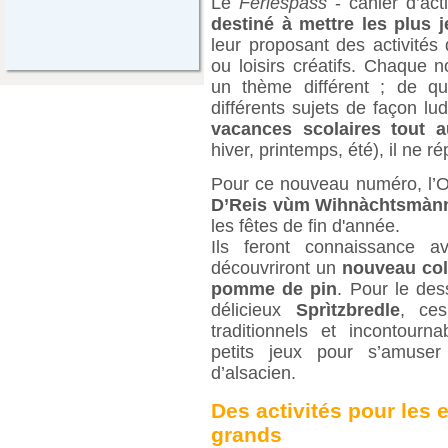
Le
Feriespàss
- cahier d’act
destiné à mettre les plus 
leur proposant des activités
ou loisirs créatifs. Chaque
un thème différent ; de qu
différents sujets de façon l
vacances scolaires tout 
hiver, printemps, été), il ne r
Pour ce nouveau numéro, l’
D’Reis vùm Wihnàchtsmà
les fêtes de fin d'année.
Ils feront connaissance 
découvriront un
nouveau co
pomme de pin
. Pour le des
délicieux
Sprìtzbredle
, ces
traditionnels et incontourn
petits jeux pour s’amuse
d’alsacien.
Des activités pour les e
grands