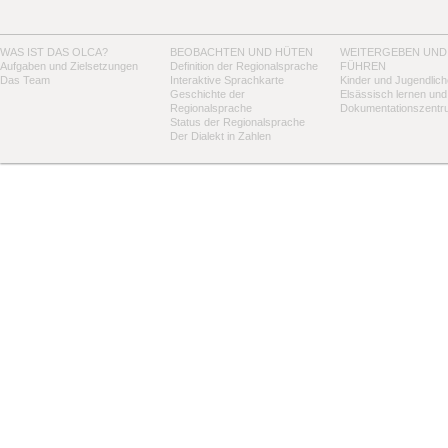
WAS IST DAS OLCA?
BEOBACHTEN UND HÜTEN
WEITERGEBEN UND
Aufgaben und Zielsetzungen
Definition der Regionalsprache
FÜHREN
Das Team
Interaktive Sprachkarte
Kinder und Jugendlich
Geschichte der
Elsässisch lernen und
Regionalsprache
Dokumentationszentr
Status der Regionalsprache
Der Dialekt in Zahlen