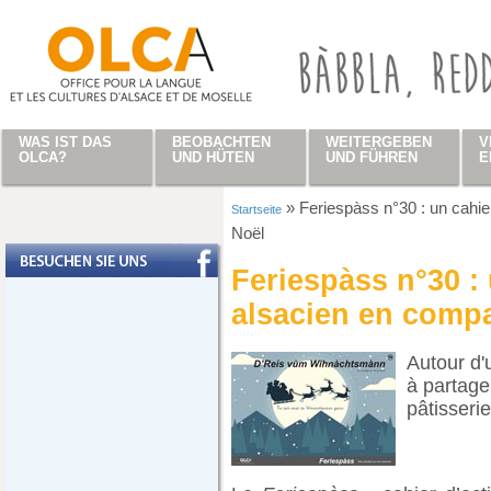
Direkt zum Inhalt
WAS IST DAS
BEOBACHTEN
WEITERGEBEN
V
OLCA?
UND HÜTEN
UND FÜHREN
E
»
Feriespàss n°30 : un cahie
Startseite
Sie sind hier
Noël
Feriespàss n°30 : 
alsacien en comp
Autour d'
à partage
pâtisseri