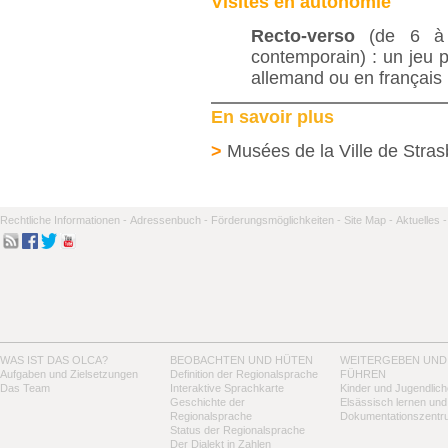
Visites en autonomie
Recto-verso
(de 6 à 
contemporain) : un jeu p
allemand ou en français
En savoir plus
>
Musées de la Ville de Stras
Rechtliche Informationen -
Adressenbuch -
Förderungsmöglichkeiten -
Site Map -
Aktuelles -
WAS IST DAS OLCA?
BEOBACHTEN UND HÜTEN
WEITERGEBEN UND
Aufgaben und Zielsetzungen
Definition der Regionalsprache
FÜHREN
Das Team
Interaktive Sprachkarte
Kinder und Jugendlich
Geschichte der
Elsässisch lernen und
Regionalsprache
Dokumentationszentr
Status der Regionalsprache
Der Dialekt in Zahlen