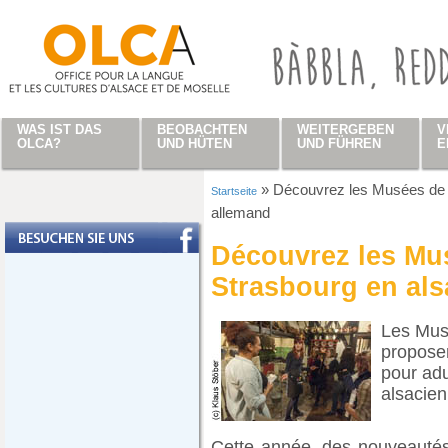
Direkt zum Inhalt
WAS IST DAS
BEOBACHTEN
WEITERGEBEN
V
OLCA?
UND HÜTEN
UND FÜHREN
E
»
Découvrez les Musées de la
Startseite
Sie sind hier
allemand
Découvrez les Mus
Strasbourg en als
Les Musé
proposen
pour adu
alsacie
Cette année, des nouveautés