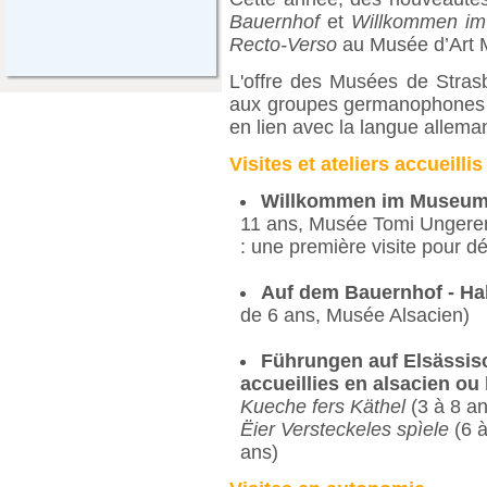
Bauernhof
et
Willkommen i
Recto-Verso
au Musée d’Art 
L'offre des Musées de Strasb
aux groupes germanophones de
en lien avec la langue alleman
Visites et ateliers accueilli
Willkommen im Museum
11 ans, Musée Tomi Ungerer
: une première visite pour d
Auf dem Bauernhof - Ha
de 6 ans, Musée Alsacien)
Führungen auf Elsässisc
accueillies en alsacien ou 
Kueche fers Käthel
(3 à 8 a
Ëier Versteckeles spìele
(6 à
ans)