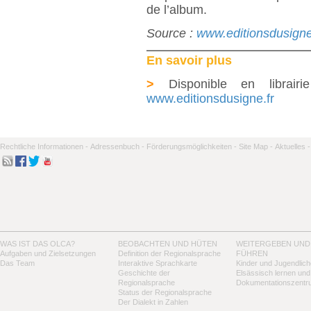
de l’album.
Source :
www.editionsdusigne
En savoir plus
>
Disponible en librairi
www.editionsdusigne.fr
Rechtliche Informationen -
Adressenbuch -
Förderungsmöglichkeiten -
Site Map -
Aktuelles -
WAS IST DAS OLCA?
BEOBACHTEN UND HÜTEN
WEITERGEBEN UND
Aufgaben und Zielsetzungen
Definition der Regionalsprache
FÜHREN
Das Team
Interaktive Sprachkarte
Kinder und Jugendlich
Geschichte der
Elsässisch lernen und
Regionalsprache
Dokumentationszentr
Status der Regionalsprache
Der Dialekt in Zahlen