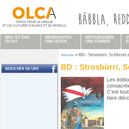
Direkt zum Inhalt
WAS IST DAS
BEOBACHTEN
WEITERGEBEN
V
OLCA?
UND HÜTEN
UND FÜHREN
E
»
BD : Strosbùrri, Schlìssel
Startseite
Sie sind hier
BD : Strosbùrri, S
Les éditi
consacrée 
C’est tou
faire déco