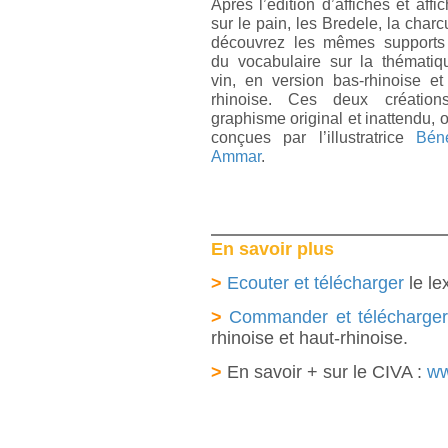
Après l’édition d’affiches et affic
sur le pain, les Bredele, la charcu
découvrez les mêmes supports
du vocabulaire sur la thémati
vin, en version bas-rhinoise et
rhinoise. Ces deux création
graphisme original et inattendu, o
conçues par l’illustratrice
Béné
Ammar
.
En savoir plus
>
Ecouter et télécharger
le le
>
Commander et télécharger l'
rhinoise et haut-rhinoise.
>
En savoir + sur le CIVA :
ww