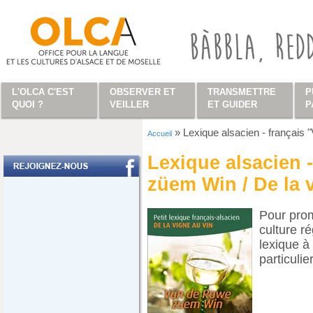
Aller au contenu principal
L'OLCA C'EST
OBSERVER ET
TRANSMETTRE
P
QUOI ?
VEILLER
ET GUIDER
P
»
Lexique alsacien - français
Accueil
Vous êtes ici
Lexique alsacien 
züem Win / De la 
Pour prom
culture r
lexique à
particulie