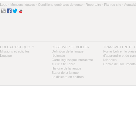
Logo -
Mentions légales -
Conditions générales de vente -
Répertoire -
Plan du site -
Actualit
L'OLCA C'EST QUOI ?
OBSERVER ET VEILLER
TRANSMETTRE ET 
Missions et activités
Définition de la langue
Portail Lehre : le plaisi
L’équipe
régionale
d’apprendre et de tra
Carte linguistique interactive
l’alsacien
sur le site Lehre
Centre de Documentat
Histoire de la langue
Statut de la langue
Le dialecte en chiffres